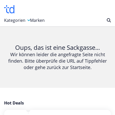
Kategorien
Marken
Auto, Motorrad & Werkzeuge
Blumen & Geschenke
Oups, das ist eine Sackgasse...
Bücher & Magazine
Wir können leider die angefragte Seite nicht
finden. Bitte überprüfe die URL auf Tippfehler
Computer & Elektronik
oder gehe zurück zur Startseite.
Entertainment & Media
Essen & Trinken
Foto, Druck & Büro
Gaming & Spielzeug
Garten, Haushalt & Tiere
Hot Deals
Gesundheit & Beauty