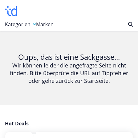
Kategorien
Marken
Auto, Motorrad & Werkzeuge
Blumen & Geschenke
Oups, das ist eine Sackgasse...
Bücher & Magazine
Wir können leider die angefragte Seite nicht
finden. Bitte überprüfe die URL auf Tippfehler
Computer & Elektronik
oder gehe zurück zur Startseite.
Entertainment & Media
Essen & Trinken
Foto, Druck & Büro
Gaming & Spielzeug
Garten, Haushalt & Tiere
Hot Deals
Gesundheit & Beauty