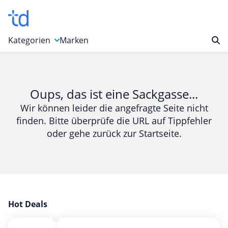
Kategorien
Marken
Auto, Motorrad & Werkzeuge
Blumen & Geschenke
Oups, das ist eine Sackgasse...
Bücher & Magazine
Wir können leider die angefragte Seite nicht
finden. Bitte überprüfe die URL auf Tippfehler
Computer & Elektronik
oder gehe zurück zur Startseite.
Entertainment & Media
Essen & Trinken
Foto, Druck & Büro
Gaming & Spielzeug
Garten, Haushalt & Tiere
Hot Deals
Gesundheit & Beauty