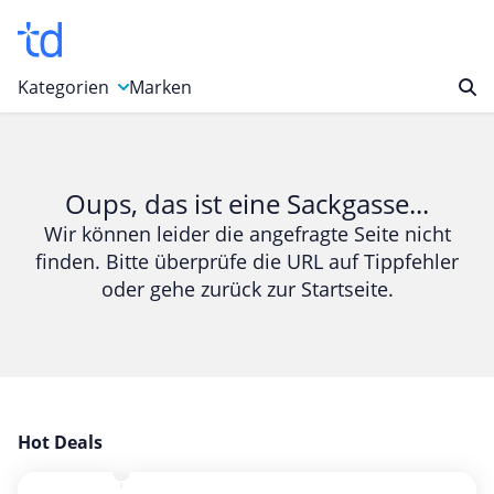
Kategorien
Marken
Auto, Motorrad & Werkzeuge
Blumen & Geschenke
Oups, das ist eine Sackgasse...
Bücher & Magazine
Wir können leider die angefragte Seite nicht
finden. Bitte überprüfe die URL auf Tippfehler
Computer & Elektronik
oder gehe zurück zur Startseite.
Entertainment & Media
Essen & Trinken
Foto, Druck & Büro
Gaming & Spielzeug
Garten, Haushalt & Tiere
Hot Deals
Gesundheit & Beauty