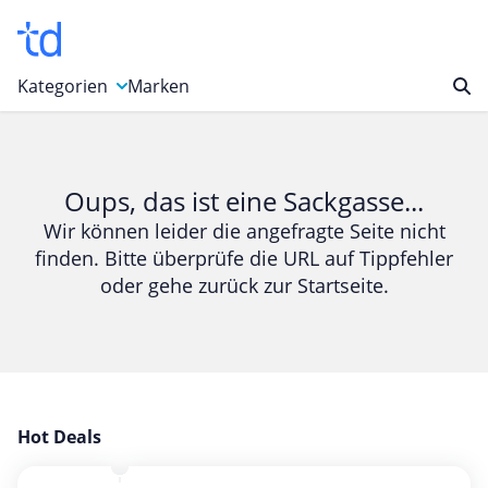
Kategorien
Marken
Auto, Motorrad & Werkzeuge
Blumen & Geschenke
Oups, das ist eine Sackgasse...
Bücher & Magazine
Wir können leider die angefragte Seite nicht
finden. Bitte überprüfe die URL auf Tippfehler
Computer & Elektronik
oder gehe zurück zur Startseite.
Entertainment & Media
Essen & Trinken
Foto, Druck & Büro
Gaming & Spielzeug
Garten, Haushalt & Tiere
Hot Deals
Gesundheit & Beauty