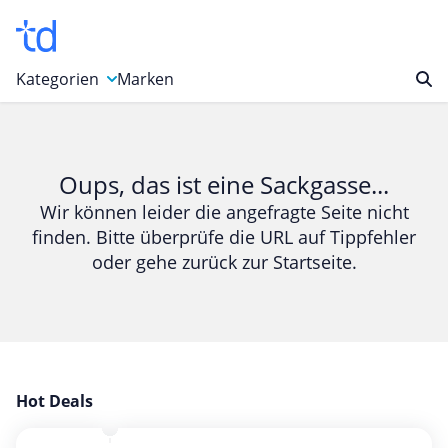
Kategorien
Marken
Auto, Motorrad & Werkzeuge
Blumen & Geschenke
Oups, das ist eine Sackgasse...
Bücher & Magazine
Wir können leider die angefragte Seite nicht
finden. Bitte überprüfe die URL auf Tippfehler
Computer & Elektronik
oder gehe zurück zur Startseite.
Entertainment & Media
Essen & Trinken
Foto, Druck & Büro
Gaming & Spielzeug
Garten, Haushalt & Tiere
Hot Deals
Gesundheit & Beauty