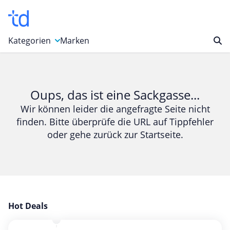
Kategorien
Marken
Auto, Motorrad & Werkzeuge
Blumen & Geschenke
Oups, das ist eine Sackgasse...
Bücher & Magazine
Wir können leider die angefragte Seite nicht
finden. Bitte überprüfe die URL auf Tippfehler
Computer & Elektronik
oder gehe zurück zur Startseite.
Entertainment & Media
Essen & Trinken
Foto, Druck & Büro
Gaming & Spielzeug
Garten, Haushalt & Tiere
Hot Deals
Gesundheit & Beauty