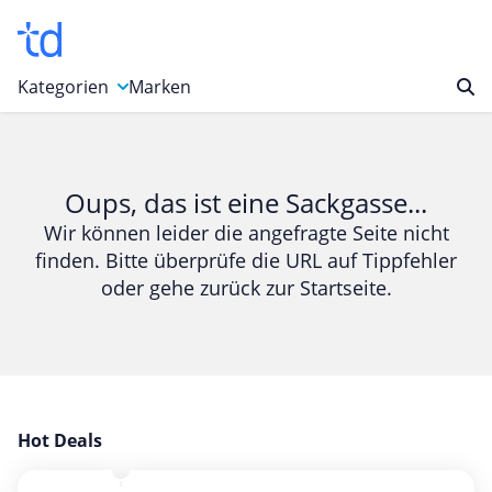
Kategorien
Marken
Auto, Motorrad & Werkzeuge
Blumen & Geschenke
Oups, das ist eine Sackgasse...
Bücher & Magazine
Wir können leider die angefragte Seite nicht
finden. Bitte überprüfe die URL auf Tippfehler
Computer & Elektronik
oder gehe zurück zur Startseite.
Entertainment & Media
Essen & Trinken
Foto, Druck & Büro
Gaming & Spielzeug
Garten, Haushalt & Tiere
Hot Deals
Gesundheit & Beauty