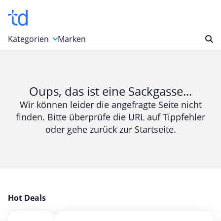
Kategorien
Marken
Auto, Motorrad & Werkzeuge
Blumen & Geschenke
Oups, das ist eine Sackgasse...
Bücher & Magazine
Wir können leider die angefragte Seite nicht
finden. Bitte überprüfe die URL auf Tippfehler
Computer & Elektronik
oder gehe zurück zur Startseite.
Entertainment & Media
Essen & Trinken
Foto, Druck & Büro
Gaming & Spielzeug
Garten, Haushalt & Tiere
Hot Deals
Gesundheit & Beauty