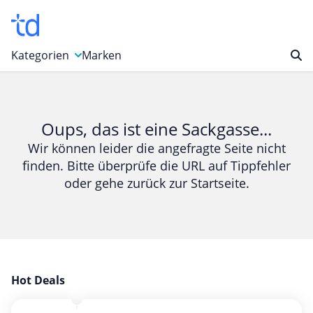
Kategorien
Marken
Auto, Motorrad & Werkzeuge
Blumen & Geschenke
Oups, das ist eine Sackgasse...
Bücher & Magazine
Wir können leider die angefragte Seite nicht
finden. Bitte überprüfe die URL auf Tippfehler
Computer & Elektronik
oder gehe zurück zur Startseite.
Entertainment & Media
Essen & Trinken
Foto, Druck & Büro
Gaming & Spielzeug
Garten, Haushalt & Tiere
Hot Deals
Gesundheit & Beauty