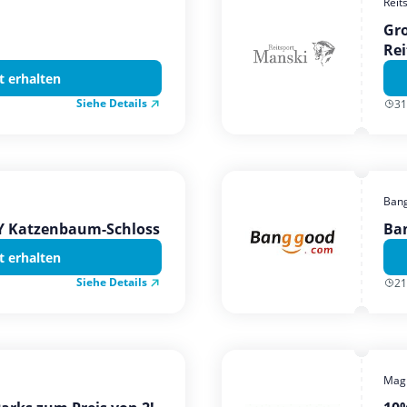
Reit
Gro
Rei
t erhalten
Siehe Details
31
Ban
TY Katzenbaum-Schloss
Ba
t erhalten
Siehe Details
21
Magi