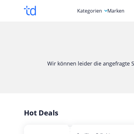
Kategorien
Marken
Auto, Motorrad & Werkz
Blumen & Geschenke
Bücher & Magazine
Wir können leider die angefragte S
Computer & Elektronik
Entertainment & Media
Essen & Trinken
Foto, Druck & Büro
Hot Deals