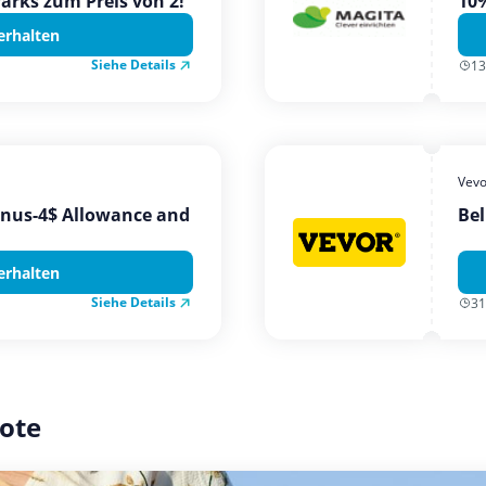
Parks zum Preis von 2!
10%
erhalten
Siehe Details
13
Vevo
onus-4$ Allowance and
Bel
erhalten
Siehe Details
31
ote