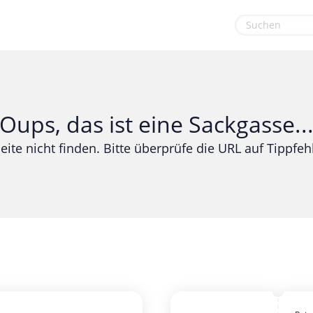
euge
Gaming & Spielzeug
Sport & Freizeit
Garten, Haushalt & Tiere
Urlaub & Reise
Oups, das ist eine Sackgasse..
Gesundheit & Beauty
eite nicht finden. Bitte überprüfe die URL auf Tippfehl
Mobilfunk & Internet
Mode & Accessoires
Shopping
Sonstiges