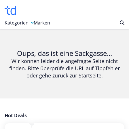
Kategorien
Marken
Auto, Motorrad & Werkzeuge
Blumen & Geschenke
Oups, das ist eine Sackgasse...
Bücher & Magazine
Wir können leider die angefragte Seite nicht
finden. Bitte überprüfe die URL auf Tippfehler
Computer & Elektronik
oder gehe zurück zur Startseite.
Entertainment & Media
Essen & Trinken
Foto, Druck & Büro
Gaming & Spielzeug
Garten, Haushalt & Tiere
Hot Deals
Gesundheit & Beauty