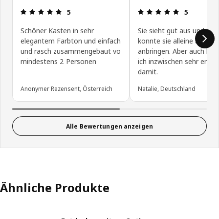
Bewertung: 5 von 5 Sterne
Bewertung: 
5
5
Schöner Kasten in sehr
Sie sieht gut aus und ich
elegantem Farbton und einfach
konnte sie alleine am Sc
und rasch zusammengebaut vo
anbringen. Aber auch hier,
mindestens 2 Personen
ich inzwischen sehr erfah
damit.
Anonymer Rezensent, Österreich
Natalie, Deutschland
Alle Bewertungen anzeigen
Ähnliche Produkte