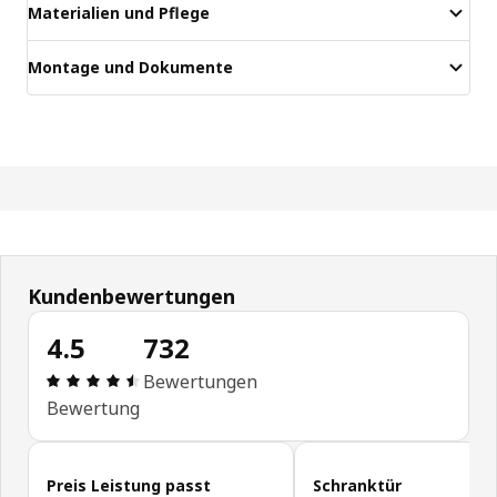
Materialien und Pflege
Montage und Dokumente
Kundenbewertungen
4.5
732
Bewertung: 4.5 von 5 Sterne Alle Bewertungen: 
Bewertungen
Bewertung
Kundenbewertungen überspringen
Preis Leistung passt
Schranktür