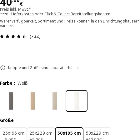
Preis 40.00€
40
.
00
€
Preis inkl. MwSt.*
*zzgl.
Lieferkosten
oder
Click & Collect Bereitstellungskosten
Warenverfügbarkeit, Sortiment und Preise können in den Einrichtungshäusern
variieren.
Bewertung: 4.5 von 5 Sterne Alle Bewertungen:
(732)
Knöpfe und Griffe sind separat erhältlich.
Farbe
:
Weiß
Größe
25x195 cm
25x229 cm
50x195 cm
50x229 cm
5.00€
5.00€
10.00€
−
5
.
00
€
+
5
.
00
€
+
10
.
00
€