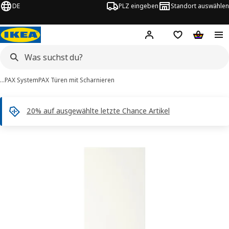
DE
PLZ eingeben
Standort auswählen
Hej!
Hier einloggen
Merkzettel
Warenko
…
PAX System
PAX Türen mit Scharnieren
20% auf ausgewählte letzte Chance Artikel
FORSAND -Bilder
tinformation