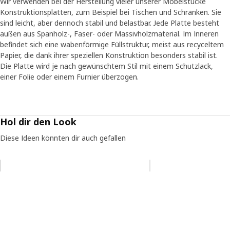
Wir verwenden bei der Herstellung vieler unserer Möbelstücke
Konstruktionsplatten, zum Beispiel bei Tischen und Schränken. Sie
sind leicht, aber dennoch stabil und belastbar. Jede Platte besteht
außen aus Spanholz-, Faser- oder Massivholzmaterial. Im Inneren
befindet sich eine wabenförmige Füllstruktur, meist aus recyceltem
Papier, die dank ihrer speziellen Konstruktion besonders stabil ist.
Die Platte wird je nach gewünschtem Stil mit einem Schutzlack,
einer Folie oder einem Furnier überzogen.
Hol dir den Look
Diese Ideen könnten dir auch gefallen
Eintrag überspringen