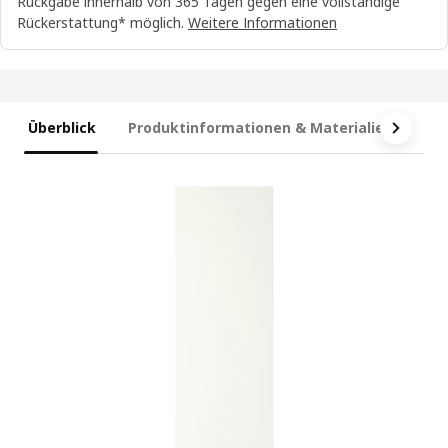
Rückgabe innerhalb von 365 Tagen gegen eine vollständige
Rückerstattung* möglich.
Weitere Informationen
Überblick
Produktinformationen & Materialien
Ma