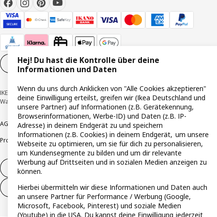
Hej! Du hast die Kontrolle über deine
Cookie-Einstellungen
DE
Informationen und Daten
Wenn du uns durch Anklicken von "Alle Cookies akzeptieren"
IKEA Deutschland GmbH & Co. KG - Am Wandersmann 2-4, 65719 Hofheim-
deine Einwilligung erteilst, greifen wir (Ikea Deutschland und
Wallau © Inter IKEA Systems B.V. 1999-2026
unsere Partner) auf Informationen (z.B. Gerätekennung,
Browserinformationen, Werbe-ID) und Daten (z.B. IP-
AGB
Barrierefreiheit
Cookie-Richtlinie
Datenschutzerklärung
Impressum
Adresse) in deinem Endgerät zu und speichern
Informationen (z.B. Cookies) in deinem Endgerät, um unsere
Produktrückrufe
Responsible Disclosure
Vertrauensstelle
Webseite zu optimieren, um sie für dich zu personalisieren,
um Kundensegmente zu bilden und um dir relevante
Werbung auf Drittseiten und in sozialen Medien anzeigen zu
Vertrag widerrufen
können.
Hierbei übermitteln wir diese Informationen und Daten auch
Vertrag widerrufen (Services & Leistungen)
an unsere Partner für Performance / Werbung (Google,
Microsoft, Facebook, Pinterest) und soziale Medien
(Youtube) in die USA. Du kannst deine Einwilligung jederzeit