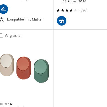
09. August 2026
Bewertungen: 4 
(386)
kompatibel mit Matter
Vergleichen
BILRESA