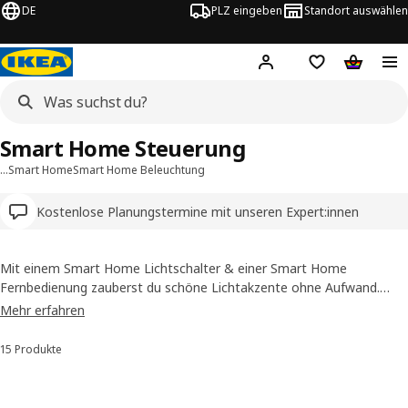
DE
PLZ eingeben
Standort auswählen
Hej!
Hier einloggen
Merkzettel
Warenko
Smart Home Steuerung
…
Smart Home
Smart Home Beleuchtung
Kostenlose Planungstermine mit unseren Expert:innen
Mit einem Smart Home Lichtschalter & einer Smart Home
Fernbedienung zauberst du schöne Lichtakzente ohne Aufwand.
Hierfür kombinierst du einfach eine TRÅDFRI Fernbedienung mit
Mehr erfahren
kabellosen LED-Leuchtmitteln oder Lichtpaneelen und schon kannst
du sie ein- und ausschalten, dimmen, die Lichtfarbe ändern oder die
15 Produkte
Sortieren und Filtern
Lichttemperatur von kühl zu warm ändern, ohne aufzustehen.