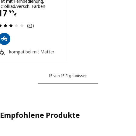
Set mit Fernbedienung,
Scrollrad/versch. Farben
Preis 17.99€
17
.
99
€
Bewertungen: 2.9 von 5 Sternen. Bewertungen i
(31)
kompatibel mit Matter
15 von 15 Ergebnissen
Empfohlene Produkte