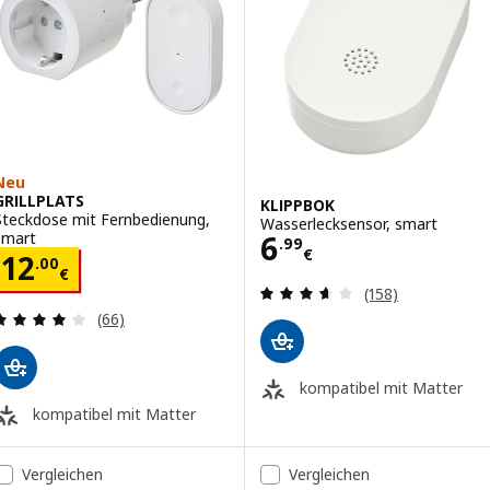
Neu
GRILLPLATS
KLIPPBOK
Steckdose mit Fernbedienung,
Wasserlecksensor, smart
Preis 6.99€
smart
6
.
99
€
Preis 12.00€
12
.
00
€
Bewertungen: 3.
(158)
Bewertungen: 4.1 von 5 Sternen. Bewertungen i
(66)
kompatibel mit Matter
kompatibel mit Matter
Vergleichen
Vergleichen