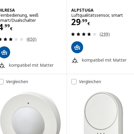
BILRESA
ALPSTUGA
Fernbedienung, weiß
Luftqualitätssensor, smart
Preis 29.99€
29
smart/Dualschalter
.
99
€
Preis 4.99€
4
.
99
€
Bewertungen: 3.
(299)
Bewertungen: 3.1 von 5 Sternen. Bewertungen i
(650)
kompatibel mit Matter
kompatibel mit Matter
Vergleichen
Vergleichen