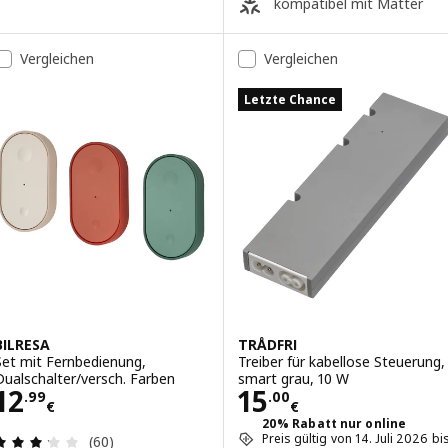
kompatibel mit Matter
Vergleichen
Vergleichen
Letzte Chance
BILRESA
TRÅDFRI
Set mit Fernbedienung,
Treiber für kabellose Steuerung,
Dualschalter/versch. Farben
smart grau, 10 W
Preis 12.99€
Preis 15.00€
12
15
.
99
.
00
€
€
20% Rabatt nur online
Bewertungen: 3.2 von 5 Sternen. Bewertungen i
Preis gültig von 14. Juli 2026 bi
(60)