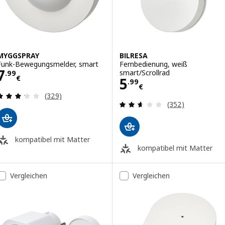
MYGGSPRAY
BILRESA
Funk-Bewegungsmelder, smart
Fernbedienung, weiß
Preis 7.99€
7
smart/Scrollrad
.
99
€
Preis 5.99€
5
.
99
€
Bewertungen: 3.2 von 5 Sternen. Bewertungen i
(329)
Bewertungen: 2.
(352)
kompatibel mit Matter
kompatibel mit Matter
Vergleichen
Vergleichen