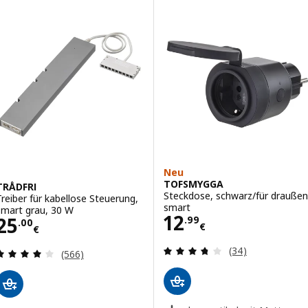
Neu
TOFSMYGGA
TRÅDFRI
Steckdose, schwarz/für draußen
Treiber für kabellose Steuerung,
smart
smart grau, 30 W
Preis 12.99€
12
Preis 25.00€
25
.
99
.
00
€
€
Bewertungen: 3.
(34)
Bewertungen: 4 von 5 Sternen. Bewertungen ins
(566)