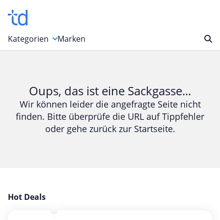
Kategorien
Marken
Auto, Motorrad & Werkzeuge
Blumen & Geschenke
Oups, das ist eine Sackgasse...
Bücher & Magazine
Wir können leider die angefragte Seite nicht
finden. Bitte überprüfe die URL auf Tippfehler
Computer & Elektronik
oder gehe zurück zur Startseite.
Entertainment & Media
Essen & Trinken
Foto, Druck & Büro
Gaming & Spielzeug
Garten, Haushalt & Tiere
Hot Deals
Gesundheit & Beauty