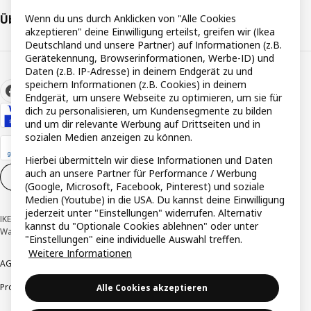
Über IKEA
Wenn du uns durch Anklicken von "Alle Cookies
akzeptieren" deine Einwilligung erteilst, greifen wir (Ikea
Deutschland und unsere Partner) auf Informationen (z.B.
Gerätekennung, Browserinformationen, Werbe-ID) und
Daten (z.B. IP-Adresse) in deinem Endgerät zu und
speichern Informationen (z.B. Cookies) in deinem
Endgerät, um unsere Webseite zu optimieren, um sie für
dich zu personalisieren, um Kundensegmente zu bilden
und um dir relevante Werbung auf Drittseiten und in
sozialen Medien anzeigen zu können.
Hierbei übermitteln wir diese Informationen und Daten
auch an unsere Partner für Performance / Werbung
Cookie-Einstellungen
DE
(Google, Microsoft, Facebook, Pinterest) und soziale
Medien (Youtube) in die USA. Du kannst deine Einwilligung
jederzeit unter "Einstellungen" widerrufen. Alternativ
IKEA Deutschland GmbH & Co. KG - Am Wandersmann 2-4, 65719 Hofheim-
kannst du "Optionale Cookies ablehnen" oder unter
Wallau © Inter IKEA Systems B.V. 1999-2026
"Einstellungen" eine individuelle Auswahl treffen.
Weitere Informationen
AGB
Barrierefreiheit
Cookie-Richtlinie
Datenschutzerklärung
Impressum
Produktrückrufe
Responsible Disclosure
Vertrauensstelle
Alle Cookies akzeptieren