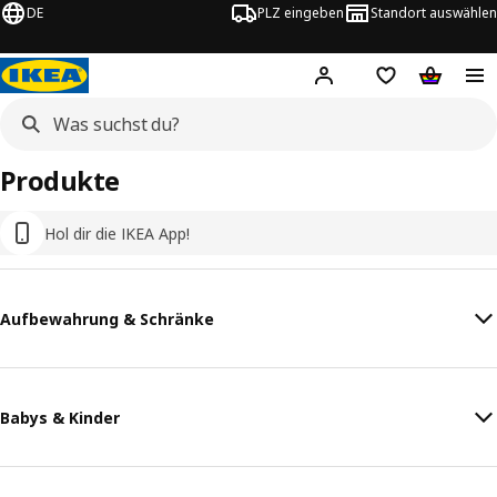
DE
PLZ eingeben
Standort auswählen
Hej!
Hier einloggen
Merkzettel
Warenko
Produkte
Hol dir die IKEA App!
Aufbewahrung & Schränke
Babys & Kinder