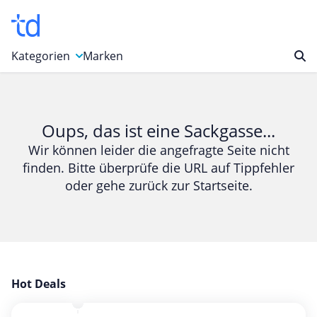
Kategorien
Marken
Auto, Motorrad & Werkzeuge
Blumen & Geschenke
Oups, das ist eine Sackgasse...
Bücher & Magazine
Wir können leider die angefragte Seite nicht
finden. Bitte überprüfe die URL auf Tippfehler
Computer & Elektronik
oder gehe zurück zur Startseite.
Entertainment & Media
Essen & Trinken
Foto, Druck & Büro
Gaming & Spielzeug
Garten, Haushalt & Tiere
Hot Deals
Gesundheit & Beauty