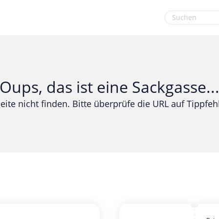
euge
Gaming & Spielzeug
Sport & Freizeit
Garten, Haushalt & Tiere
Urlaub & Reise
Oups, das ist eine Sackgasse..
Gesundheit & Beauty
eite nicht finden. Bitte überprüfe die URL auf Tippfehl
Mobilfunk & Internet
Mode & Accessoires
Shopping
Sonstiges