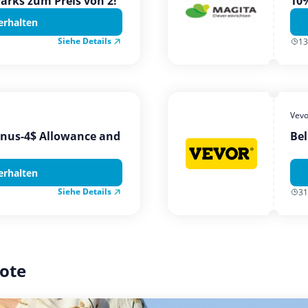
Parks zum Preis von 2!
10%
erhalten
Siehe Details
13
Vevo
onus-4$ Allowance and
Bel
erhalten
Siehe Details
31
ote