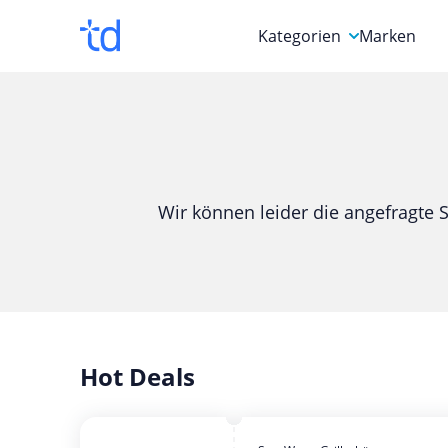
Kategorien
Marken
Auto, Motorrad & Werkz
Blumen & Geschenke
Bücher & Magazine
Wir können leider die angefragte S
Computer & Elektronik
Entertainment & Media
Essen & Trinken
Foto, Druck & Büro
Hot Deals