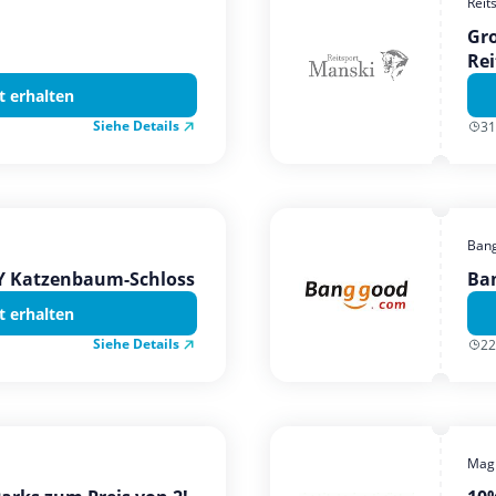
Reit
Gro
Rei
t erhalten
Siehe Details
31
Ban
TY Katzenbaum-Schloss
Ba
t erhalten
Siehe Details
22
Magi