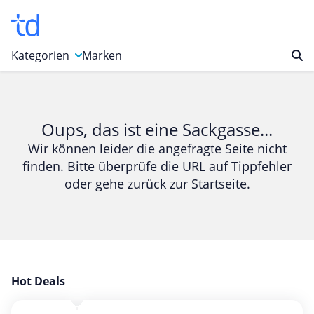
Kategorien
Marken
Auto, Motorrad & Werkzeuge
Blumen & Geschenke
Oups, das ist eine Sackgasse...
Bücher & Magazine
Wir können leider die angefragte Seite nicht
finden. Bitte überprüfe die URL auf Tippfehler
Computer & Elektronik
oder gehe zurück zur Startseite.
Entertainment & Media
Essen & Trinken
Foto, Druck & Büro
Gaming & Spielzeug
Garten, Haushalt & Tiere
Hot Deals
Gesundheit & Beauty