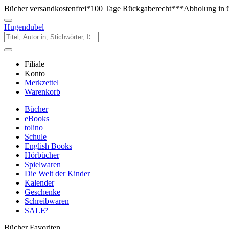
Bücher versandkostenfrei*
100 Tage Rückgaberecht***
Abholung in ü
Hugendubel
Filiale
Konto
Merkzettel
Warenkorb
Bücher
eBooks
tolino
Schule
English Books
Hörbücher
Spielwaren
Die Welt der Kinder
Kalender
Geschenke
Schreibwaren
SALE²
Bücher Favoriten