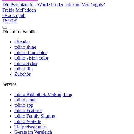
Die Psychiaterin - Wurde ihr der Job zum Verhängnis?
Freida McFadden
eBook epub
16,99 €
Die tolino Familie
eReader
tolino shine
tolino shine color
tolino vision color
tolino stylus
tolino flip
Zubehör
Service
tolino Bibliothek-Verknüpfung
tolino cloud
tolino app
tolino Features
tolino Family Sharing
tolino Vorteile
Tiefpreisgarantie
Geräte im Vergleich