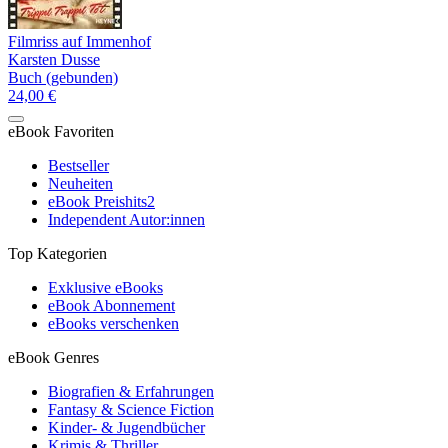
Filmriss auf Immenhof
Karsten Dusse
Buch (gebunden)
24,00 €
eBook Favoriten
Bestseller
Neuheiten
eBook Preishits
2
Independent Autor:innen
Top Kategorien
Exklusive eBooks
eBook Abonnement
eBooks verschenken
eBook Genres
Biografien & Erfahrungen
Fantasy & Science Fiction
Kinder- & Jugendbücher
Krimis & Thriller