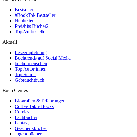
Bestseller
#BookTok Bestseller
Neuheiten
Preishits Bücher
2
Top-Vorbesteller
Aktuell
Leseempfehlung
Buchtrends auf Social Media
büchermenschen
Top Autor:innen
Top Serien
Gebrauchtbuch
Buch Genres
Biografien & Erfahrungen
Coffee Table Books
Comics
Fachbücher
Fantasy
Geschenkbücher
Jugendbücher