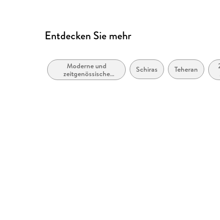
Entdecken Sie mehr
Moderne und
Schiras
Teheran
zeitgenössische
Belletristik: allgemein
und literarisch