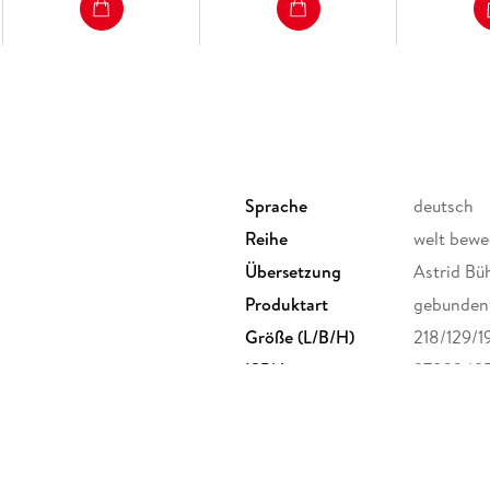
»Delphine Minoui setzt starke Akzente und kom
arrangiert, eine traurige und mitreißende Hym
Jugendliteraturpreis 2026 in der Sparte Juge
Jugendliteraturpreis 2026 in der Sparte Nomi
Sprache
deutsch
Reihe
welt bewe
Übersetzung
Astrid Büh
Produktart
gebunden
Größe (L/B/H)
218/129/
ISBN
9783949
iebknecht-Str. 36, 04107