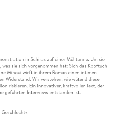
monstration in Schiras auf einer Mülltonne. Um sie
n, was sie sich vorgenommen hat: Sich das Kopftuch
ne Minoui wirft in ihrem Roman einen intimen
ren Widerstand. Wir verstehen, wie wütend diese
on riskieren. Ein innovativer, kraftvoller Text, der
ne geführten Interviews entstanden ist.
s Geschlecht«.
fmüpfig.
ttert die sechzehnjährige Iranerin Badjens bei einer