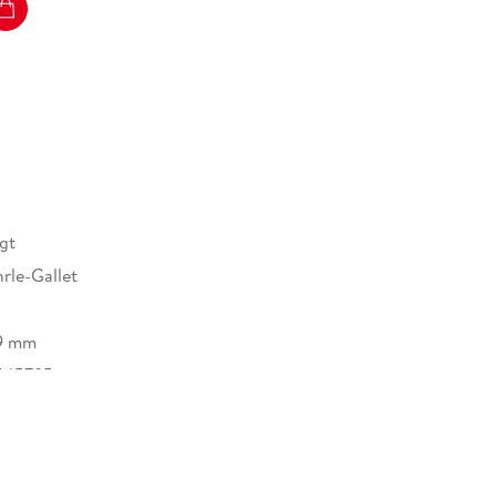
poniert aus Sätzen, die sie wie in Strophen
ne. « Le Figaro Nominiert für den Deutschen
ndbuch. Nominiert für den Deutschen
nierungen der Jugendjury
gt
rle-Gallet
19 mm
545795