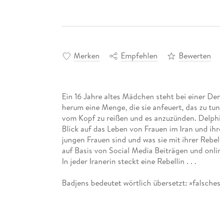
Merken
Empfehlen
Bewerten
Ein 16 Jahre altes Mädchen steht bei einer De
herum eine Menge, die sie anfeuert, das zu tu
vom Kopf zu reißen und es anzuzünden. Delphi
Blick auf das Leben von Frauen im Iran und ih
jungen Frauen sind und was sie mit ihrer Rebelli
auf Basis von Social Media Beiträgen und onli
In jeder Iranerin steckt eine Rebellin . . .
Badjens bedeutet wörtlich übersetzt: »falsche
Und im Alltagspersischen: schelmisch oder au
Mitten im Aufstand »Frau, Leben, Freiheit« kle