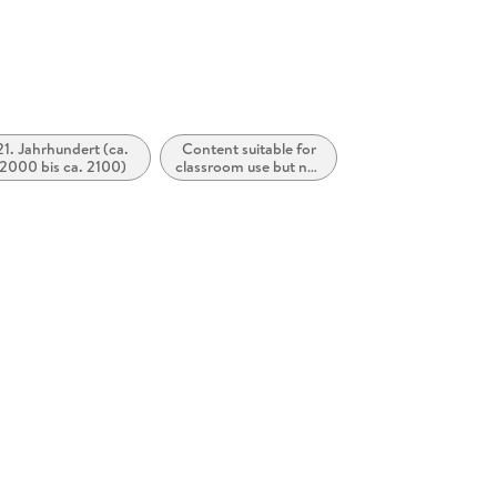
21. Jahrhundert (ca.
Content suitable for
2000 bis ca. 2100)
classroom use but not
specifically created
for educational
purposes