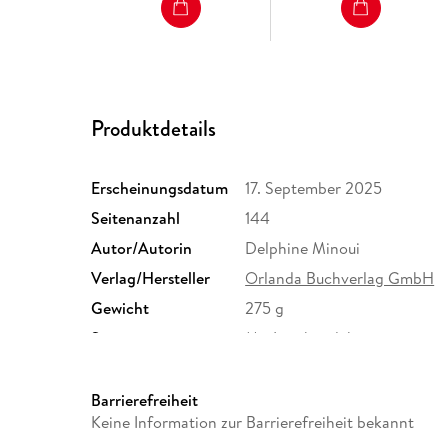
Produktdetails
Erscheinungsdatum
17. September 2025
Seitenanzahl
144
Autor/Autorin
Delphine Minoui
Verlag/Hersteller
Orlanda Buchverlag GmbH
Gewicht
275 g
Sonstiges
Mit Lesebändchen
Herstelleradresse
Orlanda Verlag GmbH, Karl-L
Leipzig, mail@orlanda.de
Barrierefreiheit
Keine Information zur Barrierefreiheit bekannt