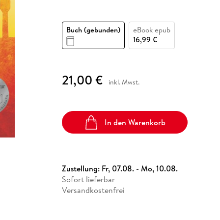
Fremdsprachige Bücher
n Lernhilfen
 Jugendbücher
eiber
Hörbuch Downloads im Bundle
cher
 Vergleich
 Puzzlezubehör
Lernen
New Adult
STABILO
Taschenbücher
hilfen
hriller
 Backen
er
lender
Ratgeber
Buch (gebunden)
eBook epub
op
16,99 €
hriller
Romance
Sachbücher
precher:innen
Science Fiction
21,00 €
inkl. Mwst.
Fremdsprachige Bücher
In den Warenkorb
Zustellung:
Fr, 07.08. - Mo, 10.08.
Sofort lieferbar
Versandkostenfrei