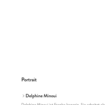
Portrait
Delphine Minoui
Delphine Minoui ist Franko Iranerin. Sie arbeitet a