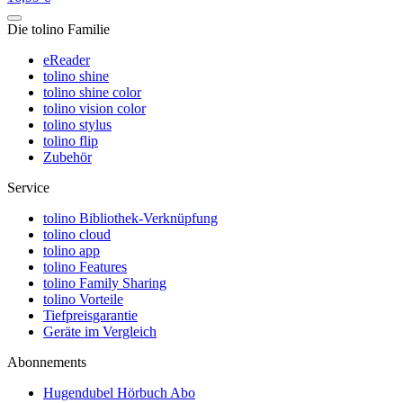
Die tolino Familie
eReader
tolino shine
tolino shine color
tolino vision color
tolino stylus
tolino flip
Zubehör
Service
tolino Bibliothek-Verknüpfung
tolino cloud
tolino app
tolino Features
tolino Family Sharing
tolino Vorteile
Tiefpreisgarantie
Geräte im Vergleich
Abonnements
Hugendubel Hörbuch Abo