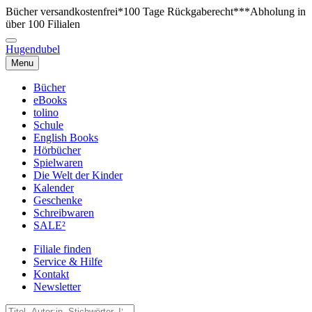
Bücher versandkostenfrei*
100 Tage Rückgaberecht***
Abholung in
über 100 Filialen
Hugendubel
Menu
Bücher
eBooks
tolino
Schule
English Books
Hörbücher
Spielwaren
Die Welt der Kinder
Kalender
Geschenke
Schreibwaren
SALE²
Filiale finden
Service & Hilfe
Kontakt
Newsletter