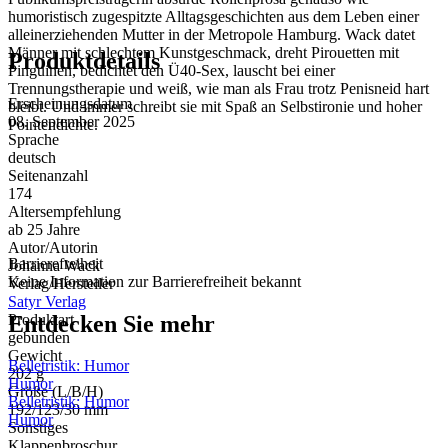
humoristisch zugespitzte Alltagsgeschichten aus dem Leben einer
alleinerziehenden Mutter in der Metropole Hamburg. Wack datet
Männer mit schlechtem Kunstgeschmack, dreht Pirouetten mit
Produktdetails
Pinguinen, bedichtet den Ü40-Sex, lauscht bei einer
Trennungstherapie und weiß, wie man als Frau trotz Penisneid hart
Erscheinungsdatum
bleibt. Und immer schreibt sie mit Spaß an Selbstironie und hoher
08. September 2025
Pointendichte.
Sprache
deutsch
Seitenanzahl
174
Altersempfehlung
ab 25 Jahre
Autor/Autorin
Barrierefreiheit
Johanna Wack
Keine Information zur Barrierefreiheit bekannt
Verlag/Hersteller
Satyr Verlag
Entdecken Sie mehr
Produktart
gebunden
Gewicht
Belletristik: Humor
202 g
Humor
Größe (L/B/H)
Belletristik: Humor
192/123/30 mm
Humor
Sonstiges
Klappenbroschur