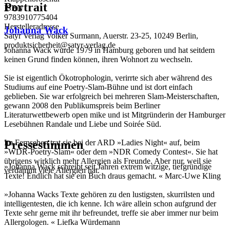
Portrait
ISBN
9783910775404
Herstelleradresse
Johanna Wack
Satyr Verlag Volker Surmann, Auerstr. 23-25, 10249 Berlin,
produktsicherheit@satyr-verlag.de
Johanna Wack wurde 1979 in Hamburg geboren und hat seitdem
keinen Grund finden können, ihren Wohnort zu wechseln.
Sie ist eigentlich Ökotrophologin, ver­irrte sich aber während des
Studi­ums auf eine Poetry-Slam-Bühne und ist dort einfach
geblieben. Sie war erfolgreich bei mehreren Slam-Meis­ter­schaf­ten,
gewann 2008 den Publikumspreis beim Berliner
Literaturwettbewerb open mike und ist Mitgründerin der Hamburger
Lesebühnen Randale und Liebe und Soirée Süd.
Pressestimmen
Im Fernsehen trat sie bei der ARD »Ladies Night« auf, beim
»WDR-Poe­try-Slam« oder dem »NDR Comedy Contest«. Sie hat
übrigens wirklich mehr Allergien als Freunde. Aber nur, weil sie
»Johanna Wack schreibt seit Jahren extrem witzige, tiefgründige
verdammt viele Allergien hat.
Texte! End­lich hat sie ein Buch draus gemacht. « Marc-Uwe Kling
»Johanna Wacks Texte gehören zu den lustigsten, skurrilsten und
intelligentesten, die ich kenne. Ich wäre allein schon aufgrund der
Texte sehr gerne mit ihr befreundet, treffe sie aber immer nur beim
Allergologen. « Liefka Würdemann