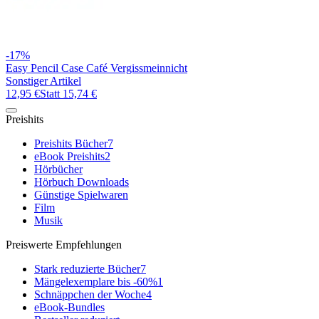
-17%
Easy Pencil Case Café Vergissmeinnicht
Sonstiger Artikel
12,95 €
Statt
15,74 €
Preishits
Preishits Bücher
7
eBook Preishits
2
Hörbücher
Hörbuch Downloads
Günstige Spielwaren
Film
Musik
Preiswerte Empfehlungen
Stark reduzierte Bücher
7
Mängelexemplare bis -60%
1
Schnäppchen der Woche
4
eBook-Bundles