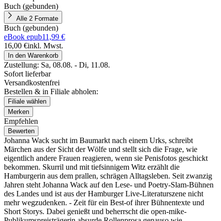
Buch (gebunden)
Alle 2 Formate
Buch (gebunden)
eBook epub
11,99 €
16,00 €
inkl. Mwst.
In den Warenkorb
Zustellung:
Sa, 08.08. - Di, 11.08.
Sofort lieferbar
Versandkostenfrei
Bestellen & in Filiale abholen:
Filiale wählen
Merken
Empfehlen
Bewerten
Johanna Wack sucht im Baumarkt nach einem Urks, schreibt
Märchen aus der Sicht der Wölfe und stellt sich die Frage, wie
eigentlich andere Frauen reagieren, wenn sie Penisfotos geschickt
bekommen. Skurril und mit tiefsinnigem Witz erzählt die
Hamburgerin aus dem prallen, schrägen Alltagsleben. Seit zwanzig
Jahren steht Johanna Wack auf den Lese- und Poetry-Slam-Bühnen
des Landes und ist aus der Hamburger Live-Literaturszene nicht
mehr wegzudenken. - Zeit für ein Best-of ihrer Bühnentexte und
Short Storys. Dabei genießt und beherrscht die open-mike-
Publikumspreisträgerin absurde Rollenprosa genauso wie