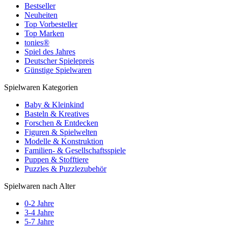
Bestseller
Neuheiten
Top Vorbesteller
Top Marken
tonies®
Spiel des Jahres
Deutscher Spielepreis
Günstige Spielwaren
Spielwaren Kategorien
Baby & Kleinkind
Basteln & Kreatives
Forschen & Entdecken
Figuren & Spielwelten
Modelle & Konstruktion
Familien- & Gesellschaftsspiele
Puppen & Stofftiere
Puzzles & Puzzlezubehör
Spielwaren nach Alter
0-2 Jahre
3-4 Jahre
5-7 Jahre