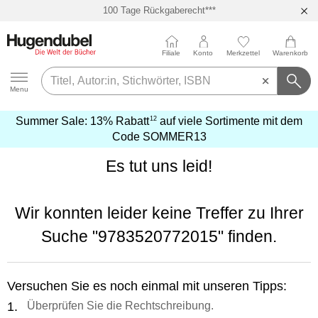
100 Tage Rückgaberecht***
Abholung in über 100 Filialen
Filiale
Konto
Merkzettel
Warenkorb
Hugendubel
Menu
12
Summer Sale:
13% Rabatt
auf viele Sortimente mit dem
mehr
Code
SOMMER13
erfahren
Es tut uns leid!
Wir konnten leider keine Treffer zu Ihrer
Suche
"9783520772015"
finden.
Versuchen Sie es noch einmal mit unseren Tipps:
Überprüfen Sie die Rechtschreibung.