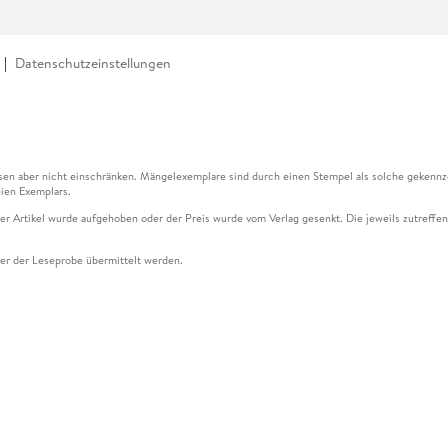
Datenschutzeinstellungen
en aber nicht einschränken. Mängelexemplare sind durch einen Stempel als solche gekennz
ien Exemplars.
ser Artikel wurde aufgehoben oder der Preis wurde vom Verlag gesenkt. Die jeweils zutreffend
ter der Leseprobe übermittelt werden.
kelseite dargestellten Datums vom Verlag angehoben.
g (UVP) des Herstellers.
n zu Preissenkungen beziehen sich auf den vorherigen Preis.
senkungen beziehen sich auf den letzten gebundenen Preis.
kelseite dargestellten Datums vom Verlag angehoben.
n den Gutschein ausschließlich online einlösen unter www.hugendubel.de. Keine Bestellung z
und eBooks) sowie für preisgebundene Kalender, tolino shine (4016621130466), tolino selec