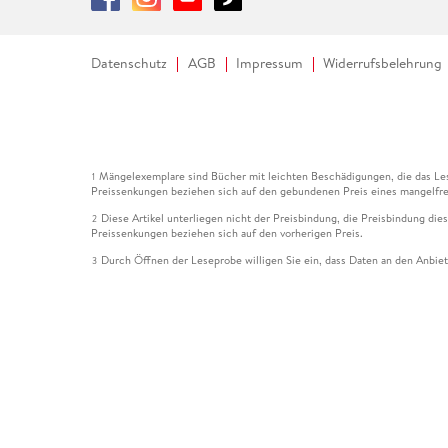
Datenschutz
AGB
Impressum
Widerrufsbelehrung
Mängelexemplare sind Bücher mit leichten Beschädigungen, die das Les
1
Preissenkungen beziehen sich auf den gebundenen Preis eines mangelfre
Diese Artikel unterliegen nicht der Preisbindung, die Preisbindung die
2
Preissenkungen beziehen sich auf den vorherigen Preis.
Durch Öffnen der Leseprobe willigen Sie ein, dass Daten an den Anbie
3
Der gebundene Preis dieses Artikels wird nach Ablauf des auf der Arti
4
Der Preisvergleich bezieht sich auf die unverbindliche Preisempfehlun
5
Der gebundene Preis dieses Artikels wurde vom Verlag gesenkt. Angabe
6
Die Preisbindung dieses Artikels wurde aufgehoben. Angaben zu Preis
7
Der gebundene Preis dieses Artikels wird nach Ablauf des auf der Arti
8
Ihr Gutschein SOMMER13 gilt bis einschließlich 10.08.2026. Sie könne
12
gültig für gesetzlich preisgebundene Artikel (deutschsprachige Bücher 