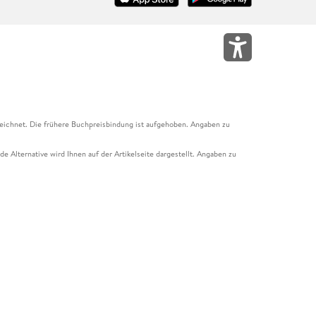
eichnet. Die frühere Buchpreisbindung ist aufgehoben. Angaben zu
e Alternative wird Ihnen auf der Artikelseite dargestellt. Angaben zu
ur Abholung mit Zahlung in der Filiale möglich. Der Gutschein ist nicht
t und das Hugendubel Hörbuch Abo. Der Gutschein ist nicht mit anderen