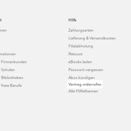
l
Hilfe
hmen
Zahlungsarten
Lieferung & Versandkosten
Filialabholung
mationen
Retoure
ür Firmenkunden
eBooks laden
r Schulen
Passwort vergessen
r Bibliotheken
Abos kündigen
Vertrag widerrufen
r freie Berufe
Alle Hilfethemen