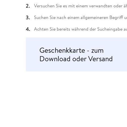
Leseempfehlung
eBook Abonnement
Postkarten
Westerman
Kinder- &
Kugelschr
Versuchen Sie es mit einem verwandten oder äh
Hörbuchsprecher
Günstige Spielwaren
Wochenkalender
Kinderbü
Romane
Geräte im
Puzzles &
Schule & 
Buchtrends auf Social Media
eBooks verschenken
Klett Lern
Krimis & T
Buchkalender
Kochen &
Sachbüch
Sprachka
Suchen Sie nach einem allgemeineren Begriff u
büchermenschen
Duden Sh
Romane
Krimis & T
Achten Sie bereits während der Sucheingabe au
Top Autor:innen
Hörspiele
Manga
Top Serien
Hörbuchs
Geschenkkarte - zum
Gebrauchtbuch
Download oder Versand