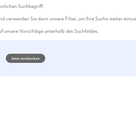
Fremdsprachige Bücher
n Lernhilfen
 Jugendbücher
eiber
Hörbuch Downloads im Bundle
nlichen Suchbegriff.
cher
 Vergleich
 Puzzlezubehör
Lernen
New Adult
STABILO
Taschenbücher
hilfen
hriller
 Backen
er
lender
Ratgeber
nd verwenden Sie dann unsere Filter, um Ihre Suche weiter einzu
op
hriller
Romance
f unsere Vorschläge unterhalb des Suchfeldes.
Sachbücher
precher:innen
Science Fiction
Fremdsprachige Bücher
Jetzt entdecken