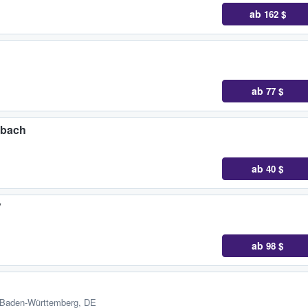
ab
162 $
ab
77 $
dbach
ab
40 $
V
ab
98 $
, Baden-Württemberg, DE