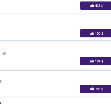
ab
433 $
E
ab
100 $
, DE
ab
104 $
DE
ab
706 $
n