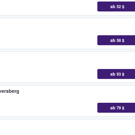
ab
52 $
ab
58 $
ab
93 $
versberg
ab
79 $