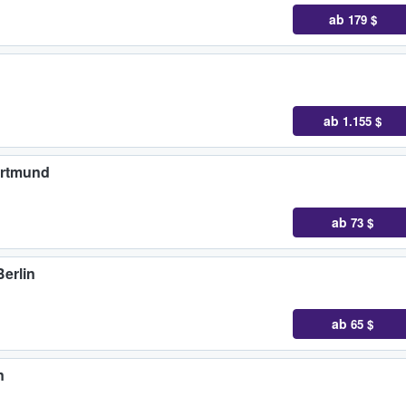
ab
179 $
ab
1.155 $
ortmund
ab
73 $
erlin
ab
65 $
n