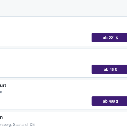
ab
221 $
ab
46 $
urt
DE
ab
488 $
en
rsberg, Saarland, DE