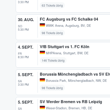
3:30 PM
63 Tickets übrig
FC Augsburg vs FC Schalke 04
30. AUG.
WWK Arena
,
Augsburg, BV, DE
SO
5:30 PM
98 Tickets übrig
VfB Stuttgart vs 1. FC Köln
4. SEPT.
MHPArena
,
Stuttgart, BW, DE
FR
8:30 PM
146 Tickets übrig
Borussia Mönchengladbach vs SV El
5. SEPT.
Borussia Park
,
Mönchengladbach, NW, DE
SA
3:30 PM
98 Tickets übrig
SV Werder Bremen vs RB Leipzig
5. SEPT.
Weser-Stadion
,
Bremen, HB, DE
SA