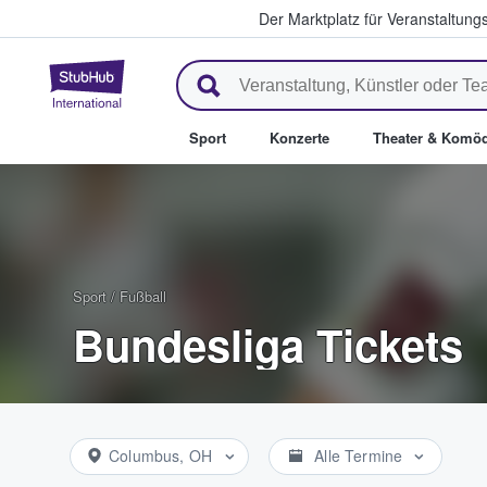
Der Marktplatz für Veranstaltungs
StubHub - Wo Fans Tickets kau
Sport
Konzerte
Theater & Komöd
Sport
/
Fußball
Bundesliga Tickets
Columbus, OH
Alle Termine