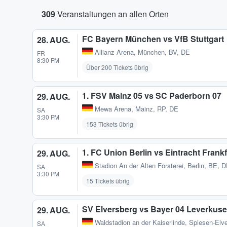
309
Veranstaltungen an allen Orten
FC Bayern München vs VfB Stuttgart
28. AUG.
Allianz Arena
,
München, BV, DE
FR
8:30 PM
Über 200 Tickets übrig
1. FSV Mainz 05 vs SC Paderborn 07
29. AUG.
Mewa Arena
,
Mainz, RP, DE
SA
3:30 PM
153 Tickets übrig
1. FC Union Berlin vs Eintracht Frankf
29. AUG.
Stadion An der Alten Försterei
,
Berlin, BE, 
SA
3:30 PM
15 Tickets übrig
SV Elversberg vs Bayer 04 Leverkus
29. AUG.
Waldstadion an der Kaiserlinde
,
Spiesen-Elve
SA