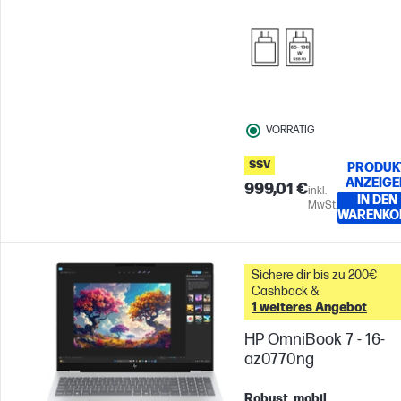
Reaktionszeit
Qualcomm®
Adreno™ GPU
VORRÄTIG
SSV
PRODUK
ANZEIGE
999,01 €
inkl.
IN DEN
MwSt.
WARENKO
Sichere dir bis zu 200€
Cashback &
1 weiteres Angebot
HP OmniBook 7 - 16-
az0770ng
Robust, mobil,