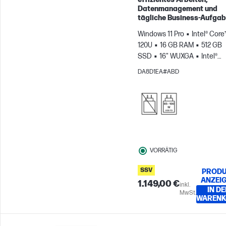
Datenmanagement und
tägliche Business‑Aufgab
Windows 11 Pro
Intel® Core
120U
16 GB RAM
512 GB
SSD
16" WUXGA
Intel®
Grafikkarte
DA8D1EA#ABD
VORRÄTIG
SSV
PRODU
ANZEI
1.149,00 €
inkl.
IN DE
MwSt.
WARENK