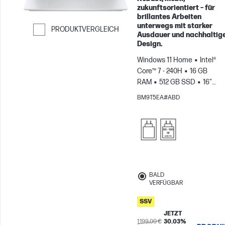
zukunftsorientiert – für
brillantes Arbeiten
unterwegs mit starker
PRODUKTVERGLEICH
Ausdauer und nachhaltig
Weiter zum Vergleichen
Design.
Windows 11 Home
Intel®
Core™ 7 - 240H
16 GB
RAM
512 GB SSD
16"
2K
Intel® Grafikkarte
BM9T5EA#ABD
BALD
VERFÜGBAR
SSV
JETZT
1.199,00 €
30.03%