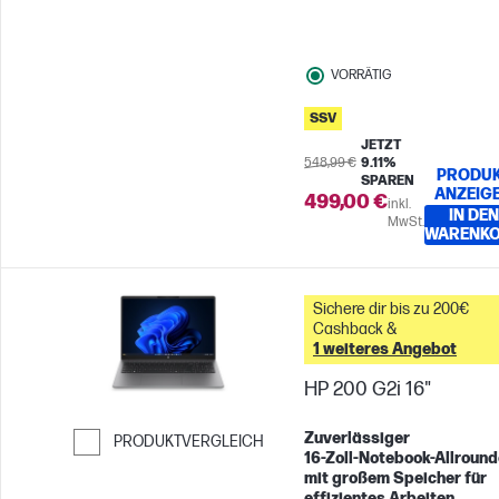
VORRÄTIG
SSV
JETZT
548,99 €
9.11%
PRODU
SPAREN
ANZEIG
499,00 €
inkl.
IN DEN
MwSt.
WARENK
Sichere dir bis zu 200€
Cashback &
1 weiteres Angebot
HP 200 G2i 16"
Zuverlässiger
PRODUKTVERGLEICH
16‑Zoll‑Notebook‑Allround
Weiter zum Vergleichen
mit großem Speicher für
effizientes Arbeiten,