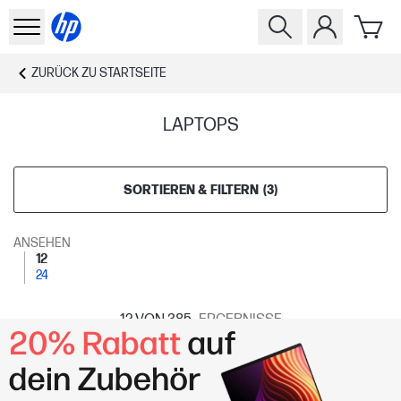
ZURÜCK ZU
STARTSEITE
LAPTOPS
SORTIEREN & FILTERN
(
3
)
ANSEHEN
12
24
12
VON 385
ERGEBNISSE