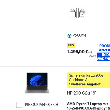
VORRÄTIG
SSV
PROD
ANZEI
1.499,00 €
inkl.
IN D
MwSt.
WAREN
Sichere dir bis zu 200€
Cashback &
1 weiteres Angebot
HP 200 G2a 16"
AMD‑Ryzen‑7‑Laptop mit
PRODUKTVERGLEICH
16‑Zoll‑WUXGA‑Display fü