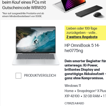
Lieben oder 100-Tage
zurückgeben – volle
2 weitere Angebote
Rückerstattung &
HP OmniBook 5 14-
he0775ng
Dein smarter Begleiter fü
unterwegs: KI-Power,
brillantes Display und
ganztägige Akkulaufzeit 
PRODUKTVERGLEICH
ganz ohne Kompromisse.
Weiter zum Vergleichen
Windows 11
Home
Snapdragon® X Plus
X1P-42-100
32 GB RAM
1 
SSD
14" 2K OLED, , 0.2ms
C78RZEA#ABD