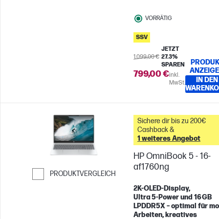
VORRÄTIG
SSV
JETZT
1.099,00 €
27.3%
PRODUK
SPAREN
ANZEIG
799,00 €
inkl.
IN DEN
MwSt.
WARENKO
Sichere dir bis zu 200€
Cashback &
1 weiteres Angebot
HP OmniBook 5 - 16-
af1760ng
PRODUKTVERGLEICH
Weiter zum Vergleichen
2K‑OLED‑Display,
Ultra 5‑Power und 16 GB
LPDDR5X – optimal für mo
Arbeiten, kreatives