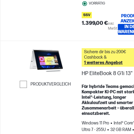
VORRÄTIG
SSV
PROD
ANZEI
1.399,00 €
inkl.
IN D
MwSt.
WAREN
Sichere dir bis zu 200€
Cashback &
1 weiteres Angebot
HP EliteBook 8 G1i 13"
PRODUKTVERGLEICH
Für hybride Teams gemac
Kompakter KI-PC mit star
Weiter zum Vergleichen
Intel®-Leistung, langer
Akkulaufzeit und smarter
Zusammenarbeit – überal
einsatzbereit.
Windows 11 Pro
Intel® Core
Ultra 7 - 255U
32 GB RAM