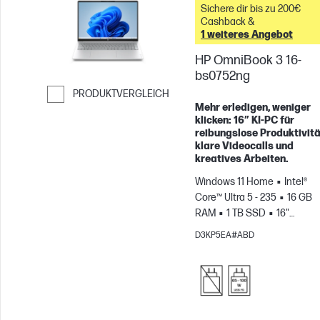
Sichere dir bis zu 200€
Cashback &
1 weiteres Angebot
HP OmniBook 3 16-
bs0752ng
PRODUKTVERGLEICH
Mehr erledigen, weniger
Weiter zum Vergleichen
klicken: 16″ KI‑PC für
reibungslose Produktivitä
klare Videocalls und
kreatives Arbeiten.
Windows 11 Home
Intel®
Core™ Ultra 5 - 235
16 GB
RAM
1 TB SSD
16"
2K
Intel® Grafikkarte
D3KP5EA#ABD