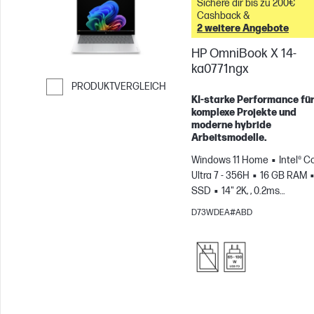
Sichere dir bis zu 200€
Cashback &
2 weitere Angebote
HP OmniBook X 14-
ka0771ngx
PRODUKTVERGLEICH
KI‑starke Performance fü
Weiter zum Vergleichen
komplexe Projekte und
moderne hybride
Arbeitsmodelle.
Windows 11 Home
Intel® C
Ultra 7 - 356H
16 GB RAM
SSD
14" 2K, , 0.2ms
Reaktionszeit
Intel® Grafi
D73WDEA#ABD