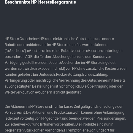
Beschränkte HP-Herstellergarantie
HP Store Gutscheine: HP kann elektronische Gutscheine und andere
Rabattcodes anbieten, die im HP Store eingelöst werden können
("eVouchers"). eVouchers sind reine Rabattvoucher. eVouchers unterliegen
besonderen AGB, die für den eVoucher gelten und dem Kunden zur
Verfügung gestellt werden. Jeder eVoucher, der im HP Store eingelöst
werden soll, wird (direkt oder indirekt) von HP ohne zusätzliche Kosten an den
Kunden geliefert. Ein Umtausch, Rückerstattung, Barauszahlung,
Verlängerung oder nachträgliche Verrechnung des Gutscheines mit bereits
zuvor getätigten Bestellungen ist nicht möglich. Die Übertragung oder der
Weiterverkauf von eVouchern ist nicht gestattet.
Die Aktionen im HP Store sind nur für kurze Zeit gültig und nur solange der
Vorrat reicht. Die Aktionen und Produktauswahl können ohne Ankündigung
jederzeit vorzeitig von HP geändert und beendet werden. Preisänderungen,
Zwischenverkauf und Irrtümer vorbehalten. Die Produkte sind nur in
begrenzten Stückzahlen vorhanden. HP empfohlene Zahlungsart für