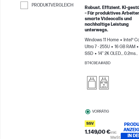
PRODUKTVERGLEICH
Robust. Effizient. KI-gestü
– Für produktives Arbeiten
Weiter zum Vergleichen
smarte Videocalls und
nachhaltige Leistung
unterwegs.
Windows 11 Home
Intel® C
Ultra 7 - 255U
16 GB RAM
SSD
14" 2K OLED, , 0.2ms
Reaktionszeit
Intel®
BT4C9EA#ABD
Grafikkarte
VORRÄTIG
SSV
PRODU
ANZEI
1.149,00 €
inkl.
IN DE
MwSt.