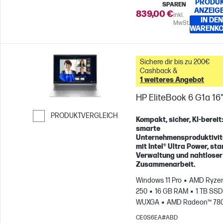
PRODU
SPAREN
ANZEIG
839,00 €
inkl.
IN DEN
MwSt.
WARENK
Sichere dir bis zu 200€
Cashback &
1 weiteres Angebot
HP EliteBook 6 G1a 16
PRODUKTVERGLEICH
Kompakt, sicher, KI-bereit
smarte
Weiter zum Vergleichen
Unternehmensproduktivit
mit Intel® Ultra Power, sta
Verwaltung und nahtloser
Zusammenarbeit.
Windows 11 Pro
AMD Ryzen
250
16 GB RAM
1 TB SSD
WUXGA
AMD Radeon™ 78
Grafikkarte
CE0S6EA#ABD