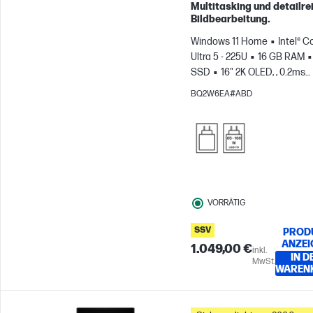
Multitasking und detailre
Bildbearbeitung.
Windows 11 Home
Intel® C
Ultra 5 - 225U
16 GB RAM
SSD
16" 2K OLED, , 0.2ms
Reaktionszeit
Intel® Grafi
BQ2W6EA#ABD
VORRÄTIG
SSV
PROD
ANZEI
1.049,00 €
inkl.
IN D
MwSt.
WAREN