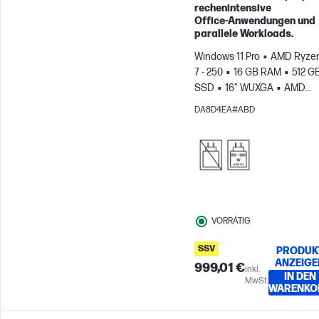
Weiter zum Vergleichen
rechenintensive
Office‑Anwendungen und
parallele Workloads.
Windows 11 Pro
AMD Ryze
7 - 250
16 GB RAM
512 G
SSD
16" WUXGA
AMD
Radeon™ 780M Grafikkarte
DA8D4EA#ABD
VORRÄTIG
SSV
PRODUK
ANZEIGE
999,01 €
inkl.
IN DEN
MwSt.
WARENKO