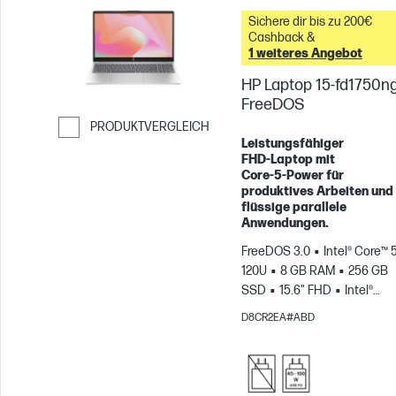
Sichere dir bis zu 200€
Cashback &
1 weiteres Angebot
HP Laptop 15-fd1750ng
FreeDOS
PRODUKTVERGLEICH
Leistungsfähiger
Weiter zum Vergleichen
FHD‑Laptop mit
Core‑5‑Power für
produktives Arbeiten und
flüssige parallele
Anwendungen.
FreeDOS 3.0
Intel® Core™ 5
120U
8 GB RAM
256 GB
SSD
15.6" FHD
Intel®
Grafikkarte
D8CR2EA#ABD