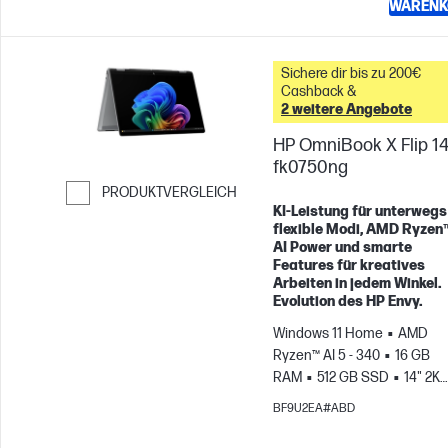
WARENK
Sichere dir bis zu 200€
Cashback &
2 weitere Angebote
HP OmniBook X Flip 14
fk0750ng
PRODUKTVERGLEICH
KI-Leistung für unterwegs 
Weiter zum Vergleichen
flexible Modi, AMD Ryzen
AI Power und smarte
Features für kreatives
Arbeiten in jedem Winkel.
Evolution des HP Envy.
Windows 11 Home
AMD
Ryzen™ AI 5 - 340
16 GB
RAM
512 GB SSD
14" 2K
Touchscreen
AMD Radeon
BF9U2EA#ABD
840M Grafikkarte