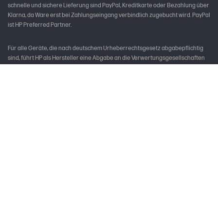
schnelle und sichere Lieferung sind PayPal, Kreditkarte oder Bezahlung über
Klarna, da Ware erst bei Zahlungseingang verbindlich zugebucht wird. PayPal
ist HP Preferred Partner.
Für alle Geräte, die nach deutschem Urheberrechtsgesetz abgabepflichtig
sind, führt HP als Hersteller eine Abgabe an die Verwertungsgesellschaften
ab.
* Vorbehaltlich Kreditwürdigkeitsprüfung. Laufzeiten von 3, 6, 12 oder 24
Monaten. Ab 99 € und bis zu 10.000 € Bestellwert, mit einem effektiven
Jahreszins von 0,00% p.a. und einem festen Sollzinssatz von 0,00% p.a. Gilt
für Darlehensverträge, die im Aktionszeitraum abgeschlossen werden. Der
Kreditgeber ist PayPal (Europe) S.à r.l. et Cie, S.C.A., 22-24 Boulevard Royal, L-
2449 Luxembourg. Als Verbraucher steht Ihnen gemäß § 514 BGB bei
unentgeltlichen Darlehensverträgen ab einem Finanzierungsbetrag von 200
Euro ein Widerrufsrecht zu. Nutzungsvoraussetzung ist ein deutsches
PayPal-Privatkonto mit einer verknüpften Debitkarte oder einem Bankkonto
mit gültigem SEPA-Lastschriftmandat als Zahlungsquelle. Die Verfügbarkeit
der Laufzeiten kann in bestimmten Anwendungsfällen abweichen.
** Die Kosten für den Anruf hängen vom jeweiligen Vertrag mit Ihrem