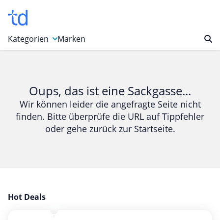
Kategorien
Marken
Auto, Motorrad & Werkzeuge
Blumen & Geschenke
Oups, das ist eine Sackgasse...
Bücher & Magazine
Wir können leider die angefragte Seite nicht
finden. Bitte überprüfe die URL auf Tippfehler
Computer & Elektronik
oder gehe zurück zur Startseite.
Entertainment & Media
Essen & Trinken
Foto, Druck & Büro
Gaming & Spielzeug
Garten, Haushalt & Tiere
Hot Deals
Gesundheit & Beauty