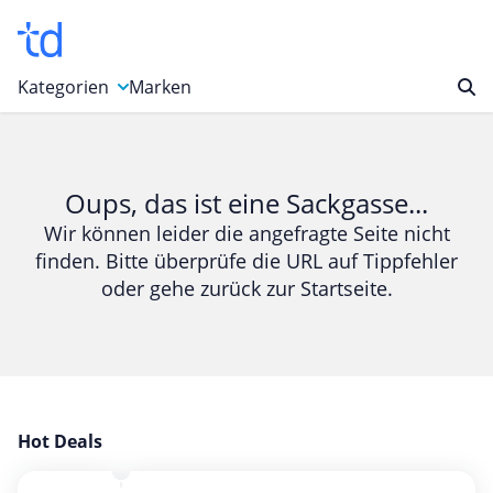
Kategorien
Marken
Auto, Motorrad & Werkzeuge
Blumen & Geschenke
Oups, das ist eine Sackgasse...
Bücher & Magazine
Wir können leider die angefragte Seite nicht
finden. Bitte überprüfe die URL auf Tippfehler
Computer & Elektronik
oder gehe zurück zur Startseite.
Entertainment & Media
Essen & Trinken
Foto, Druck & Büro
Gaming & Spielzeug
Garten, Haushalt & Tiere
Hot Deals
Gesundheit & Beauty