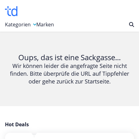
Kategorien
Marken
Auto, Motorrad & Werkzeuge
Blumen & Geschenke
Oups, das ist eine Sackgasse...
Bücher & Magazine
Wir können leider die angefragte Seite nicht
finden. Bitte überprüfe die URL auf Tippfehler
Computer & Elektronik
oder gehe zurück zur Startseite.
Entertainment & Media
Essen & Trinken
Foto, Druck & Büro
Gaming & Spielzeug
Garten, Haushalt & Tiere
Hot Deals
Gesundheit & Beauty