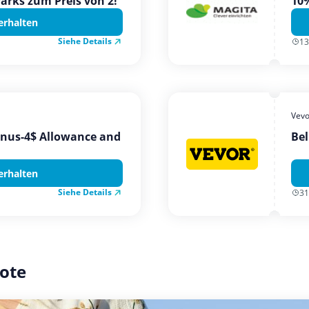
Parks zum Preis von 2!
10%
erhalten
Siehe Details
13
Vevo
onus-4$ Allowance and
Bel
erhalten
Siehe Details
31
ote