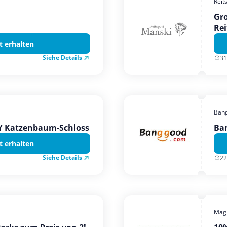
Reit
Gro
Rei
t erhalten
Siehe Details
31
Ban
TY Katzenbaum-Schloss
Ba
t erhalten
Siehe Details
22
Magi