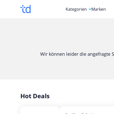
Kategorien
Marken
Auto, Motorrad & Werkz
Blumen & Geschenke
Bücher & Magazine
Wir können leider die angefragte S
Computer & Elektronik
Entertainment & Media
Essen & Trinken
Foto, Druck & Büro
Hot Deals