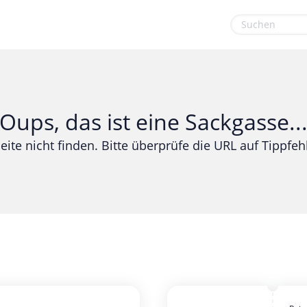
euge
Gaming & Spielzeug
Sport & Freizeit
Garten, Haushalt & Tiere
Urlaub & Reise
Oups, das ist eine Sackgasse..
Gesundheit & Beauty
eite nicht finden. Bitte überprüfe die URL auf Tippfehl
Mobilfunk & Internet
Mode & Accessoires
Shopping
Sonstiges