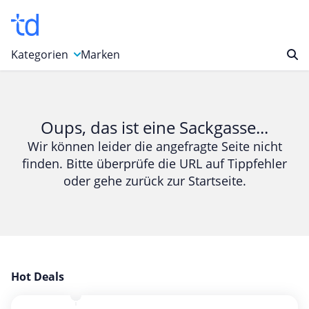
Kategorien
Marken
Auto, Motorrad & Werkzeuge
Blumen & Geschenke
Oups, das ist eine Sackgasse...
Bücher & Magazine
Wir können leider die angefragte Seite nicht
finden. Bitte überprüfe die URL auf Tippfehler
Computer & Elektronik
oder gehe zurück zur Startseite.
Entertainment & Media
Essen & Trinken
Foto, Druck & Büro
Gaming & Spielzeug
Garten, Haushalt & Tiere
Hot Deals
Gesundheit & Beauty