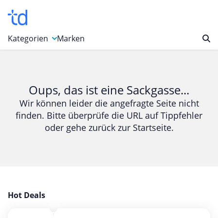
Kategorien
Marken
Auto, Motorrad & Werkzeuge
Blumen & Geschenke
Oups, das ist eine Sackgasse...
Bücher & Magazine
Wir können leider die angefragte Seite nicht
finden. Bitte überprüfe die URL auf Tippfehler
Computer & Elektronik
oder gehe zurück zur Startseite.
Entertainment & Media
Essen & Trinken
Foto, Druck & Büro
Gaming & Spielzeug
Garten, Haushalt & Tiere
Hot Deals
Gesundheit & Beauty