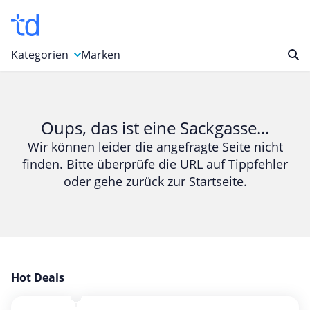
Kategorien
Marken
Auto, Motorrad & Werkzeuge
Blumen & Geschenke
Oups, das ist eine Sackgasse...
Bücher & Magazine
Wir können leider die angefragte Seite nicht
finden. Bitte überprüfe die URL auf Tippfehler
Computer & Elektronik
oder gehe zurück zur Startseite.
Entertainment & Media
Essen & Trinken
Foto, Druck & Büro
Gaming & Spielzeug
Garten, Haushalt & Tiere
Hot Deals
Gesundheit & Beauty