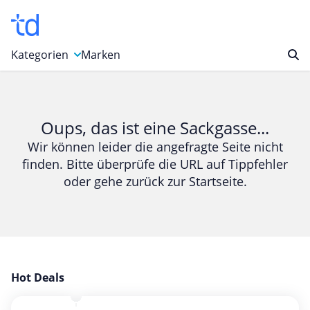
Kategorien
Marken
Auto, Motorrad & Werkzeuge
Blumen & Geschenke
Oups, das ist eine Sackgasse...
Bücher & Magazine
Wir können leider die angefragte Seite nicht
finden. Bitte überprüfe die URL auf Tippfehler
Computer & Elektronik
oder gehe zurück zur Startseite.
Entertainment & Media
Essen & Trinken
Foto, Druck & Büro
Gaming & Spielzeug
Garten, Haushalt & Tiere
Hot Deals
Gesundheit & Beauty