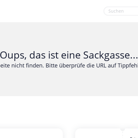
euge
Gaming & Spielzeug
Sport & Freizeit
Garten, Haushalt & Tiere
Urlaub & Reise
Oups, das ist eine Sackgasse..
Gesundheit & Beauty
eite nicht finden. Bitte überprüfe die URL auf Tippfehl
Mobilfunk & Internet
Mode & Accessoires
Shopping
Sonstiges