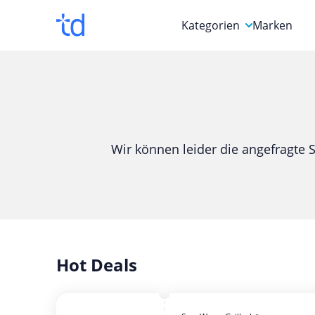
Kategorien
Marken
Auto, Motorrad & Werkz
Blumen & Geschenke
Bücher & Magazine
Wir können leider die angefragte S
Computer & Elektronik
Entertainment & Media
Essen & Trinken
Foto, Druck & Büro
Hot Deals