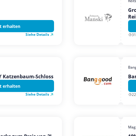
Reit
Gro
Rei
t erhalten
Siehe Details
31
Ban
TY Katzenbaum-Schloss
Ba
t erhalten
Siehe Details
22
Magi