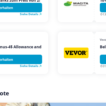
Parks zum Preis von 2!
10%
erhalten
Siehe Details
13
Vevo
onus-4$ Allowance and
Bel
erhalten
Siehe Details
31
ote