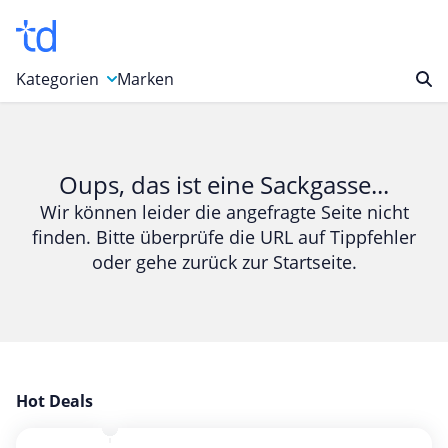
Kategorien
Marken
Auto, Motorrad & Werkzeuge
Blumen & Geschenke
Oups, das ist eine Sackgasse...
Bücher & Magazine
Wir können leider die angefragte Seite nicht
finden. Bitte überprüfe die URL auf Tippfehler
Computer & Elektronik
oder gehe zurück zur Startseite.
Entertainment & Media
Essen & Trinken
Foto, Druck & Büro
Gaming & Spielzeug
Garten, Haushalt & Tiere
Hot Deals
Gesundheit & Beauty